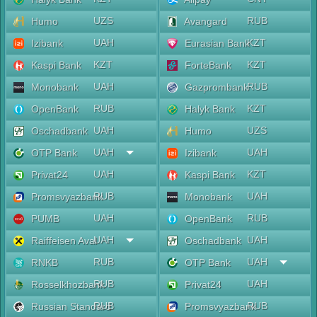
UZS
RUB
Humo
Avangard
UAH
KZT
Izibank
Eurasian Bank
KZT
KZT
Kaspi Bank
ForteBank
UAH
RUB
Monobank
Gazprombank
RUB
KZT
OpenBank
Halyk Bank
UAH
UZS
Oschadbank
Humo
UAH
UAH
OTP Bank
Izibank
UAH
KZT
Privat24
Kaspi Bank
RUB
UAH
Promsvyazbank
Monobank
UAH
RUB
PUMB
OpenBank
UAH
UAH
Raiffeisen Aval
Oschadbank
RUB
UAH
RNKB
OTP Bank
RUB
UAH
Rosselkhozbank
Privat24
RUB
RUB
Russian Standard
Promsvyazbank