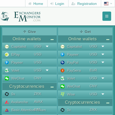
Home
Login
Registration
Toggl
naviga
menu
Give
Get
Online wallets
Online wallets
USD
USD
Capitalist
Capitalist
USD
USD
EPay
Payeer
USD
USD
Payeer
PayPal
USD
EUR
Volet
PaySera
CNY
USD
WeChat
Volet
Cryptocurrencies
CNY
WeChat
ZRX
0x
USD
Wise
AVAX
Avalanche
Cryptocurrencies
BAT
ZRX
Basic Attention Token
0x