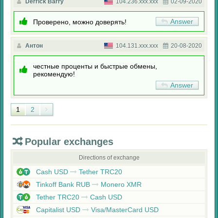
Derrick Barry
104.236.xxx.xxx
02-09-2020
Answer
Проверено, можно доверять!
Антон
104.131.xxx.xxx
20-08-2020
честные проценты и быстрые обмены,
рекомендую!
Answer
1
2
Popular exchanges
Directions of exchange
Cash USD
Tether TRC20
Tinkoff Bank RUB
Monero XMR
Tether TRC20
Cash USD
Capitalist USD
Visa/MasterCard USD