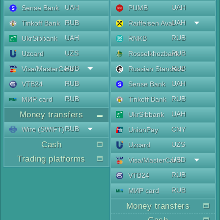
UAH
UAH
Sense Bank
PUMB
RUB
UAH
Tinkoff Bank
Raiffeisen Aval
UAH
RUB
UkrSibbank
RNKB
UZS
RUB
Uzcard
Rosselkhozbank
RUB
RUB
Visa/MasterCard
Russian Standard
RUB
UAH
VTB24
Sense Bank
RUB
RUB
МИР card
Tinkoff Bank
Money transfers
UAH
UkrSibbank
RUB
Wire (SWIFT)
CNY
UnionPay
Cash
UZS
Uzcard
Trading platforms
USD
Visa/MasterCard
RUB
VTB24
RUB
МИР card
Money transfers