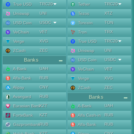
TRC20
TRC20
True USD
Tether
UNI
XTZ
Uniswap
Tezos
USDC
TON
USD Coin
Toncoin
VET
TRX
VeChain
Tron
XVG
TRC20
Verge
True USD
ZEC
UNI
ZCash
Uniswap
Banks
USDC
USD Coin
UAH
A-Bank
VET
VeChain
RUB
Alfa-Bank
XVG
Verge
CNY
Alipay
ZEC
ZCash
RUB
Avangard
Banks
KZT
UAH
Eurasian Bank
A-Bank
KZT
RUB
ForteBank
Alfa Cash-in
RUB
RUB
Gazprombank
Alfa-Bank
KZT
CNY
Halyk Bank
Alipay