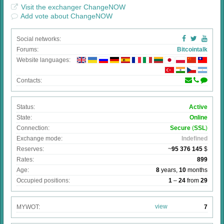
Visit the exchanger ChangeNOW
Add vote about ChangeNOW
Social networks:
Forums:
Bitcointalk
Website languages:
Contacts:
Status:
Active
State:
Online
Connection:
Secure
(
SSL
)
Exchange mode:
Indefined
Reserves:
~
95 376 145
$
Rates:
899
Age:
8
years,
10
months
Occupied positions:
1
–
24
from
29
view
MYWOT:
7