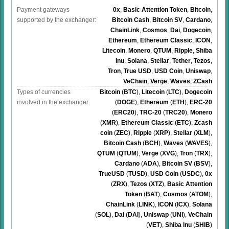
Payment gateways
0x
,
Basic Attention Token
,
Bitcoin
,
supported by the exchanger:
Bitcoin Cash
,
Bitcoin SV
,
Cardano
,
ChainLink
,
Cosmos
,
Dai
,
Dogecoin
,
Ethereum
,
Ethereum Classic
,
ICON
,
Litecoin
,
Monero
,
QTUM
,
Ripple
,
Shiba
Inu
,
Solana
,
Stellar
,
Tether
,
Tezos
,
Tron
,
True USD
,
USD Coin
,
Uniswap
,
VeChain
,
Verge
,
Waves
,
ZCash
Types of currencies
Bitcoin
(
BTC
)
,
Litecoin
(
LTC
)
,
Dogecoin
involved in the exchanger:
(
DOGE
)
,
Ethereum
(
ETH
)
,
ERC-20
(
ERC20
)
,
TRC-20
(
TRC20
)
,
Monero
(
XMR
)
,
Ethereum Classic
(
ETC
)
,
Zcash
coin
(
ZEC
)
,
Ripple
(
XRP
)
,
Stellar
(
XLM
)
,
Bitcoin Cash
(
BCH
)
,
Waves
(
WAVES
)
,
QTUM
(
QTUM
)
,
Verge
(
XVG
)
,
Tron
(
TRX
)
,
Cardano
(
ADA
)
,
Bitcoin SV
(
BSV
)
,
TrueUSD
(
TUSD
)
,
USD Coin
(
USDC
)
,
0x
(
ZRX
)
,
Tezos
(
XTZ
)
,
Basic Attention
Token
(
BAT
)
,
Cosmos
(
ATOM
)
,
ChainLink
(
LINK
)
,
ICON
(
ICX
)
,
Solana
(
SOL
)
,
Dai
(
DAI
)
,
Uniswap
(
UNI
)
,
VeChain
(
VET
)
,
Shiba Inu
(
SHIB
)