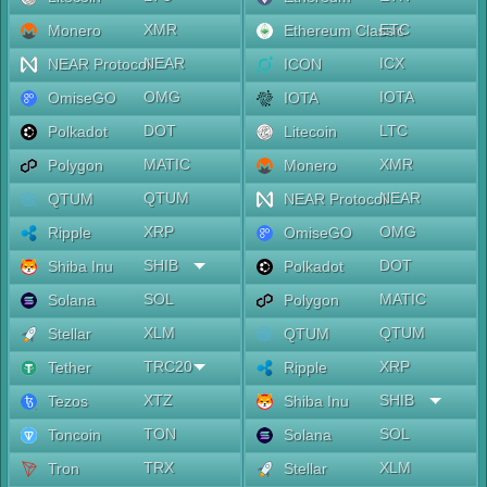
XMR
ETC
Monero
Ethereum Classic
NEAR
ICX
NEAR Protocol
ICON
OMG
IOTA
OmiseGO
IOTA
DOT
LTC
Polkadot
Litecoin
MATIC
XMR
Polygon
Monero
QTUM
NEAR
QTUM
NEAR Protocol
XRP
OMG
Ripple
OmiseGO
SHIB
DOT
Shiba Inu
Polkadot
SOL
MATIC
Solana
Polygon
XLM
QTUM
Stellar
QTUM
TRC20
XRP
Tether
Ripple
XTZ
SHIB
Tezos
Shiba Inu
TON
SOL
Toncoin
Solana
TRX
XLM
Tron
Stellar