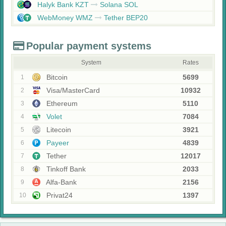
Halyk Bank KZT
Solana SOL
WebMoney WMZ
Tether BEP20
Popular payment systems
System
Rates
Bitcoin
5699
1
Visa/MasterCard
10932
2
Ethereum
5110
3
Volet
7084
4
Litecoin
3921
5
Payeer
4839
6
Tether
12017
7
Tinkoff Bank
2033
8
Alfa-Bank
2156
9
Privat24
1397
10