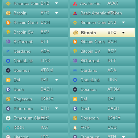
BNB
AVAX
Binance Coin
Avalanche
BTC
BAT
Bitcoin
Basic Attention Token
BCH
BNB
Bitcoin Cash
Binance Coin
BSV
Bitcoin SV
BTC
Bitcoin
BTT
BCH
BitTorrent
Bitcoin Cash
ADA
BSV
Cardano
Bitcoin SV
LINK
BTT
ChainLink
BitTorrent
ATOM
ADA
Cosmos
Cardano
DAI
LINK
Dai
ChainLink
DASH
ATOM
Dash
Cosmos
DOGE
DAI
Dogecoin
Dai
ETH
DASH
Ethereum
Dash
ETC
DOGE
Ethereum Classic
Dogecoin
ICX
EOS
ICON
EOS
LTC
ETH
Litecoin
Ethereum